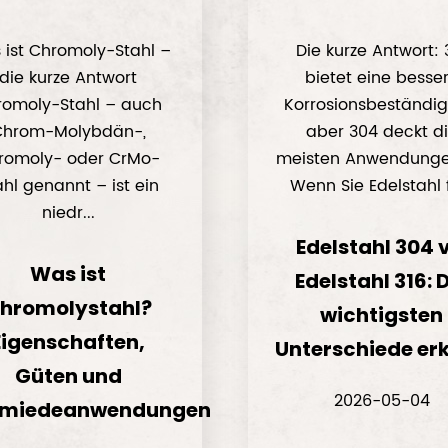
ist Chromoly-Stahl –
Die kurze Antwort: 
die kurze Antwort
bietet eine besse
romoly-Stahl – auch
Korrosionsbeständigk
Chrom-Molybdän-,
aber 304 deckt d
romoly- oder CrMo-
meisten Anwendung
ahl genannt – ist ein
Wenn Sie Edelstahl f
niedr...
Edelstahl 304 v
Was ist
Edelstahl 316: 
hromolystahl?
wichtigsten
Eigenschaften,
Unterschiede erk
Güten und
2026-05-04
miedeanwendungen