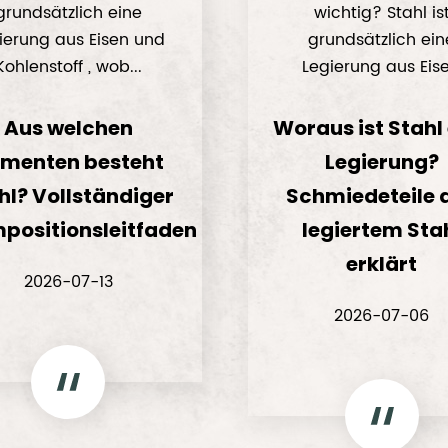
grundsätzlich eine
wichtig? Stahl is
ierung aus Eisen und
grundsätzlich ein
Kohlenstoff , wob...
Legierung aus Eise.
Aus welchen
Woraus ist Stahl
ementen besteht
Legierung?
hl? Vollständiger
Schmiedeteile 
positionsleitfaden
legiertem Sta
erklärt
2026-07-13
2026-07-06