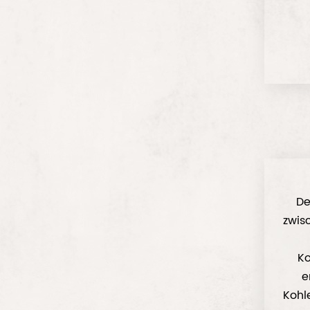
De
zwis
Ko
e
Kohle