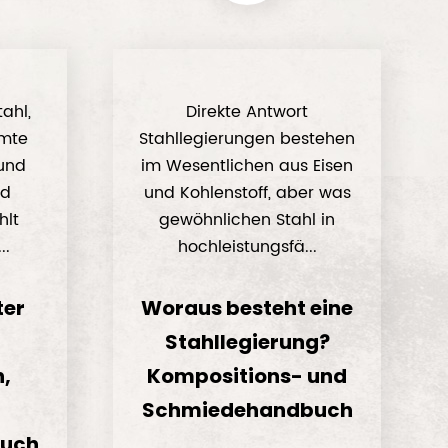
tahl,
Direkte Antwort
mmte
Stahllegierungen bestehen
 und
im Wesentlichen aus Eisen
nd
und Kohlenstoff, aber was
hlt
gewöhnlichen Stahl in
..
hochleistungsfä...
ter
Woraus besteht eine
Stahllegierung?
,
Kompositions- und
Schmiedehandbuch
uch