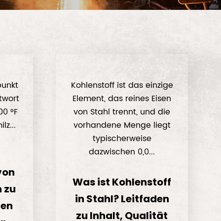
punkt
Kohlenstoff ist das einzige
twort
Element, das reines Eisen
00 °F
von Stahl trennt, und die
lz...
vorhandene Menge liegt
typischerweise
dazwischen 0,0...
von
Was ist Kohlenstoff
n zu
in Stahl? Leitfaden
ten
zu Inhalt, Qualität