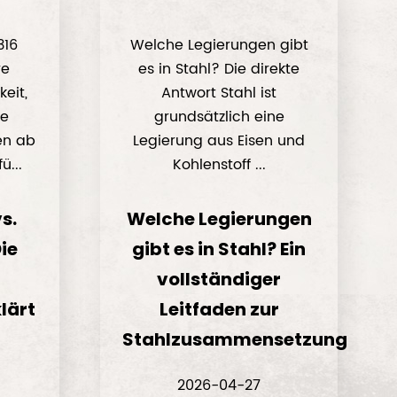
316
Welche Legierungen gibt
re
es in Stahl? Die direkte
eit,
Antwort Stahl ist
ie
grundsätzlich eine
en ab
Legierung aus Eisen und
ü...
Kohlenstoff ...
s.
Welche Legierungen
Die
gibt es in Stahl? Ein
vollständiger
lärt
Leitfaden zur
Stahlzusammensetzung
2026-04-27