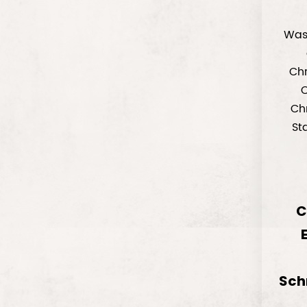
Was 
Ch
Ch
St
C
Sch