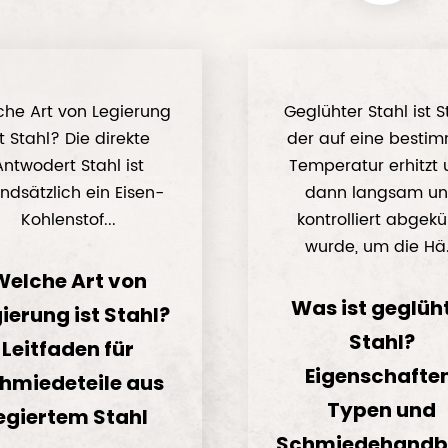
he Art von Legierung
Geglühter Stahl ist S
st Stahl? Die direkte
der auf eine besti
Antwodert Stahl ist
Temperatur erhitzt
ndsätzlich ein Eisen-
dann langsam u
Kohlenstof...
kontrolliert abgekü
wurde, um die Hä.
Welche Art von
Was ist geglüh
ierung ist Stahl?
Stahl?
Leitfaden für
Eigenschaften
hmiedeteile aus
Typen und
egiertem Stahl
Schmiedehandb