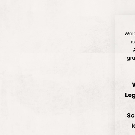
Welc
i
gru
Leg
Sc
l