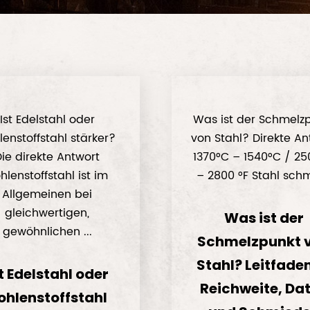
Ist Edelstahl oder
Was ist der Schmelz
lenstoffstahl stärker?
von Stahl? Direkte An
Die direkte Antwort
1370°C – 1540°C / 25
hlenstoffstahl ist im
– 2800 °F Stahl schmi
Allgemeinen bei
gleichwertigen,
Was ist der
gewöhnlichen ...
Schmelzpunkt 
Stahl? Leitfade
t Edelstahl oder
Reichweite, Da
ohlenstoffstahl